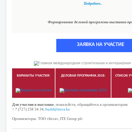
Подробнее..
Формирование деловой программы выставки п
ЗАЯВКА НА УЧАСТИЕ
ВАРИАНТЫ УЧАСТИЯ:
ДЕЛОВАЯ ПРОГРАММА 2016:
СПИСОК У
Для участия в выставке
, пожалуйста, обращайтесь к организаторам:
+ 7
(727)
258
34
34,
build@iteca.kz
Организаторы: ТОО «Iteca», ITE Group plc