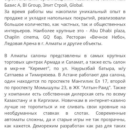
Базис А, BI Group, Элит Строй, Global.
За время работы мы накопили уникальный опыт в
продаже и укладке напольных покрытий, реализовали
большое количество, как частных, так и общественных
интерьеров. Наиболее крупные это - Abu Dhabi plaza,
Chaplin cinema, GQ бар, Ресторан «Вечное Небо»,
Ледовая Арена в г. Алматы и другие объекты.
В Алматы салоны представлены в самых крупных
торговых центрах Армада и Саламат, а также есть салон
в мкр-не "Керемет", по ул. Наурызбай батыра, м/у
Сатпаева и Тимирязева. В Астане работают два салона,
один находится по проспектe Мангилик Ел 17, второй
по проспекту Момышулы 23, в ЖК "Алтын-Раид". Также
у компании есть собственная дилерская сеть по всему
Казахстану и в Киргизии. Новичкам в интернет-казино
лучше не торопиться и не сливать свои кровные на
необдуманных ставках в слотах. Современные
автоматы сложны, да и старые игры не так прозрачны,
как кажется. Деморежим разработан как раз для таких