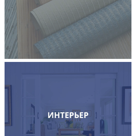
штукатурки и смеси
панели, молдинги, лепнина
декор окна и декоративный текстиль
свето- и электротехническая продукция
двери и замки, перегородки
шторы, карнизы, жалюзи
дизайн, предметы интерьера