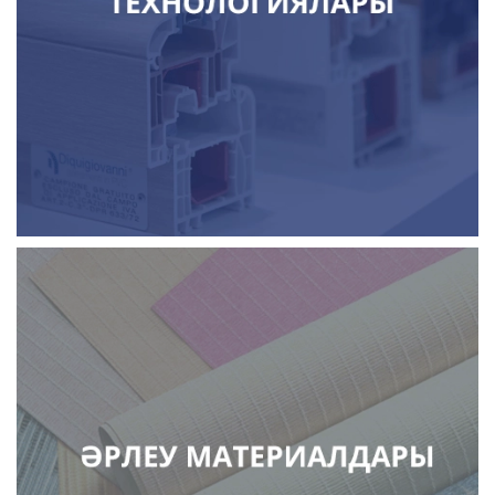
жарық өткізгіш мөлдір конструкциялар < li>
күннен қорғайтын жүйелер
қақпа және автоматика
лактар, бояулар және жабындар
тұсқағаздар, қабырға панельдері
төбелер мен төбелік жүйелер
еден жабындары < li> сылақтар мен қоспалар