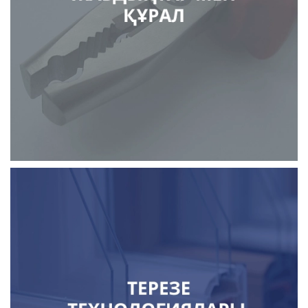
дәнекерлеу жабдықтары
бетон араластырғыштар
құрылыс техникасы
құрал
бекіту материалдары
терезелер және бейінді жүйелер
шыны
жиынтықтауыштар