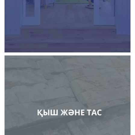
қауіпсіздік жүйелері, "ақылды үй"
керамика
керамикалық плитка
фарфордан жасалған бұйымдар
әрлеу тас
тастан жасалған бұйымдар
тас өңдеу