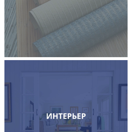
панельдер, қалыптар, қалыптар
терезе декоры және сәндік тоқыма
жарық және электр техникалық өнімдері
есіктер мен құлыптар, бөлімдер
перделер, карниздер, жалюзи
дизайн, интерьер