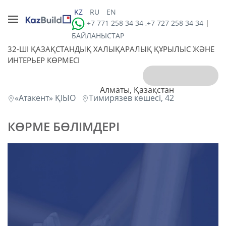
KZ
RU
EN
+7 771 258 34 34 ,+7 727 258 34 34
|
БАЙЛАНЫСТАР
32-ШI ҚАЗАҚСТАНДЫҚ ХАЛЫҚАРАЛЫҚ ҚҰРЫЛЫС ЖӘНЕ
ИНТЕРЬЕР КӨРМЕСІ
Алматы, Қазақстан
«Атакент» ҚІЫО
Тимирязев көшесі, 42
КӨРМЕ БӨЛІМДЕРІ
құрылыс және жобалау
сәулет шешімдері