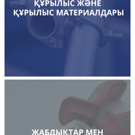
цемент, бетон
кірпіш, құрылыс блоктары
құрғақ құрылыс қоспалары
шатыр және оқшаулау
қасбеттік материалдар
қалыптар, құрылыс ағаштары
құрылыс материалдарын өндіруге арналған
жабдық
қомпрессорлық жабдық
металл өңдеу жабдықтары