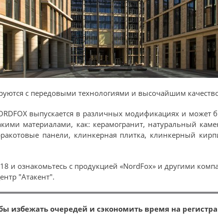
руются с передовыми технологиями и высочайшим качеств
FOX выпускается в различных модификациях и может бы
акими материалами, как: керамогранит, натуральный каме
рракотовые панели, клинкерная плитка, клинкерный кирп
018 и ознакомьтесь с продукцией «NordFox» и другими компа
ентр "Атакент".
бы избежать очередей и сэкономить время на регистр