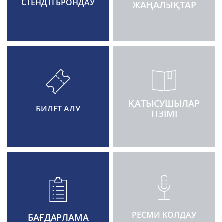
СТЕНДТІ БРОНДАУ
ЖАҢАЛЫҚТАР
ҚАТЫСУШЫЛАР
БИЛЕТ АЛУ
ТІЗІМІ
РЕСМИ ҚОЛДАУ
БАҒДАРЛАМА