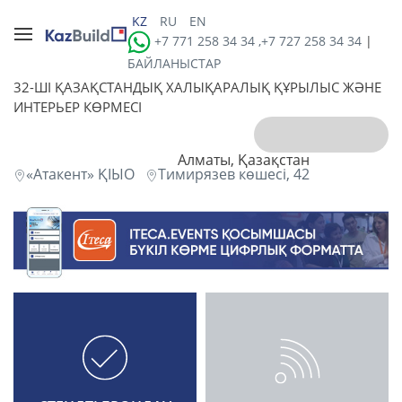
KZ
RU
EN
+7 771 258 34 34 ,+7 727 258 34 34
|
БАЙЛАНЫСТАР
32-ШI ҚАЗАҚСТАНДЫҚ ХАЛЫҚАРАЛЫҚ ҚҰРЫЛЫС ЖӘНЕ
ИНТЕРЬЕР КӨРМЕСІ
Алматы, Қазақстан
«Атакент» ҚІЫО
Тимирязев көшесі, 42