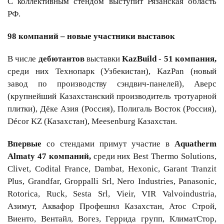
С коллекти
вным
стендом выступит
Рязанская область
РФ
.
98 компаний – новые участники выставок
В числе
дебютантов
выставки
KazBuild
-
51 компания,
среди них Технопарк (Узбекистан), KazPan (новый
завод по производству сэндвич-панелей), Аверс
(крупнейший Казахстанский производитель тротуарной
плитки), Дёке Азия (Россия), Полигаль Восток (Россия),
Décor KZ (Казахстан), Meesenburg Казахстан.
Впервые
со стендами примут участие в
Aquatherm
Almaty 47 компаний,
среди них Best Thermo Solutions,
Clivet, Codital France, Dambat, Hexonic, Garant Tranzit
Plus, Grandfar, Groppalli Srl, Nero Industries, Panasonic,
Rotorica, Ruck, Sesta Srl, Vieir, VIR Valvoindustria,
Азимут, Аквафор Профешнл Казахстан, Атос Строй,
Виенто, Вентайл, Вогез, Геррида групп, КлиматСтор,